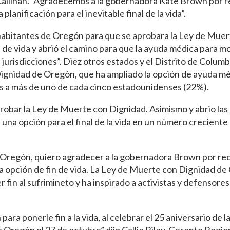
allinan. “Agradecemos a la gobernadora Kate Brown por r
anificación para el inevitable final de la vida”.
os habitantes de Oregón para que se aprobara la Ley de Mue
e vida y abrió el camino para que la ayuda médica para mo
jurisdicciones”. Diez otros estados y el Distrito de Columb
ignidad de Oregón, que ha ampliado la opción de ayuda mé
s a más de uno de cada cinco estadounidenses (22%).
robar la Ley de Muerte con Dignidad. Asimismo y abrio las
 una opción para el final de la vida en un número creciente
n Oregón, quiero agradecer a la gobernadora Brown por re
a opción de fin de vida. La Ley de Muerte con Dignidad d
r fin al sufrimineto y ha inspirado a activistas y defensores
a ponerle fin a la vida, al celebrar el 25 aniversario de l