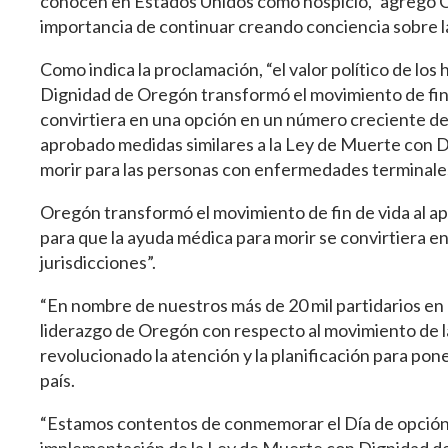
conocen en Estados Unidos como hospicio,” agregó C
importancia de continuar creando conciencia sobre la pl
Como indica la proclamación, “el valor político de l
Dignidad de Oregón transformó el movimiento de fin d
convirtiera en una opción en un número creciente de 
aprobado medidas similares a la Ley de Muerte con D
morir para las personas con enfermedades terminale
Oregón transformó el movimiento de fin de vida al ap
para que la ayuda médica para morir se convirtiera en
jurisdicciones”.
“En nombre de nuestros más de 20 mil partidarios e
liderazgo de Oregón con respecto al movimiento de l
revolucionado la atención y la planificación para pone
país.
“Estamos contentos de conmemorar el Día de opción par