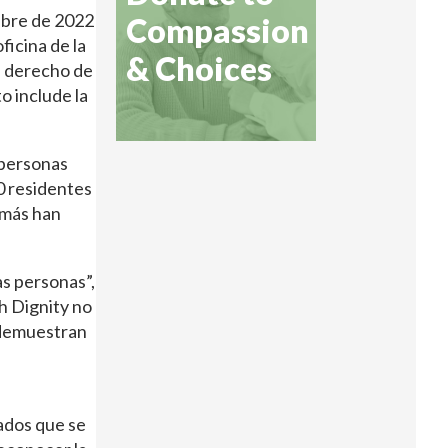
ubre de 2022
Compassion
icina de la
& Choices
l derecho de
o include la
 personas
0 residentes
 más han
as personas”,
h Dignity no
s demuestran
dados que se