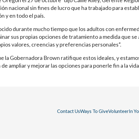
regón el 27 de octubre” dijo Callie Riley, Gerente Region
n nacional sin fines de lucro que ha trabajado para establ
n y en todo el país.
ocido durante mucho tiempo que los adultos con enferme
nar sus propias opciones de tratamiento a medida que se a
opios valores, creencias y preferencias personales”.
la Gobernadora Brown ratifique estos ideales, y estamos
de ampliar y mejorar las opciones para ponerle fin a la vida”,
Contact Us
Ways To Give
Volunteer
In Y