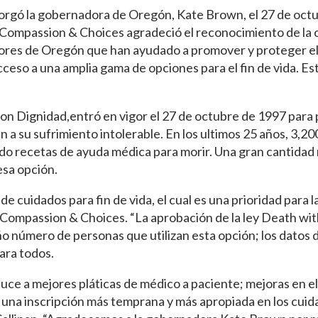
orgó la gobernadora de Oregón, Kate Brown, el 27 de oct
 Compassion & Choices agradeció el reconocimiento de la of
dores de Oregón que han ayudado a promover y proteger e
eso a una amplia gama de opciones para el fin de vida. Est
on Dignidad,entró en vigor el 27 de octubre de 1997 para
 su sufrimiento intolerable. En los ultimos 25 años, 3,20
o recetas de ayuda médica para morir. Una gran cantidad
esa opción.
 cuidados para fin de vida, el cual es una prioridad para l
de Compassion & Choices. “La aprobación de la ley Death wit
eño número de personas que utilizan esta opción; los dato
ara todos.
duce a mejores pláticas de médico a paciente; mejoras en el
y una inscripción más temprana y más apropiada en los cui