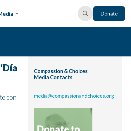
Media
Donate
Search
for:
‘Día
Compassion & Choices
Media Contacts
media@compassionandchoices.org
te con
Donate to