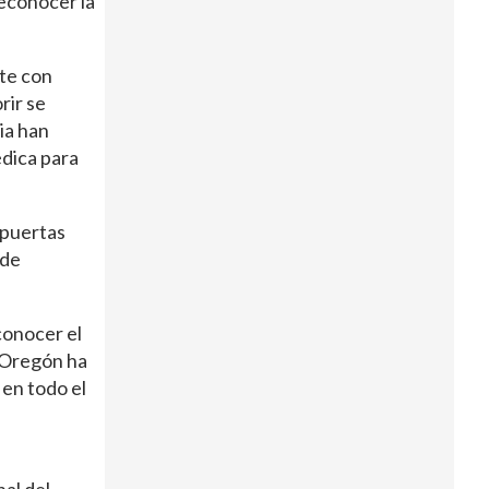
econocer la
rte con
rir se
ia han
dica para
 puertas
 de
conocer el
e Oregón ha
 en todo el
a