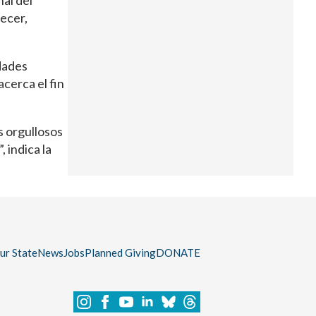
al del
ecer,
dades
cerca el fin
 orgullosos
 indica la
our State
News
Jobs
Planned Giving
DONATE