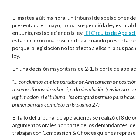
El martes a última hora, un tribunal de apelaciones de
presentada en mayo, la cual suspendió la ley estatal
en Junio, restableciendo la ley.
El Circuito de Apelaci
establecieron una posición legal cuando presentaron
porque la legislación no los afecta a ellos ni a sus pa
ley.
En una decisión mayoritaria de 2-1, la corte de apela
“… concluimos que las partidos de Ahn carecen de posición
tenemos forma de saber si, en la devolución (enviando el c
legitimación, si el tribunal les otorgará permiso para ha
primer párrafo completo en la página 27).
El fallo del tribunal de apelaciones se realizó el 8 
argumentos orales por parte de los demandantes, de l
trabajan con Compassion & Choices quienes represe