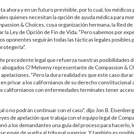
ta ahora y en un futuro previsible, por lo cual, los médico
les quienes necesitan la opción de ayuda médica para morir
ompassion & Choices, cuya organización hermana, la Red de
r la Ley de Opción de Fin de Vida. “Pero sabemos por expe
s oponentes seguirán todas las tácticas legales posibles p
rotegerla”.
ante precedente legal que refuerza nuestras posibilidades 
te de abogados O’Melveny representante de Compassion & Ch
apelaciones. “Pero la dura realidad es que este caso durar
privar a los californianos de su derecho constitucional a
los californianos con enfermedades terminales tener acces
 o no podrán continuar con el caso”, dijo Jon B. Eisenber
leyes de apelación que trabaja con el equipo legal de Comp
ionó a los demandantes una guía del proceso para hacerlo, 
 envíe de vuelta al tribunal superior. Y también es posibl