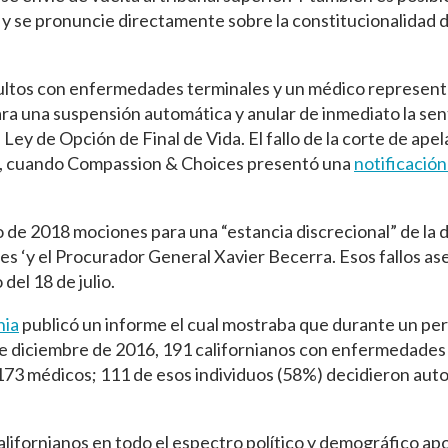
 y se pronuncie directamente sobre la constitucionalidad d
 adultos con enfermedades terminales y un médico represen
 una suspensión automática y anular de inmediato la sen
a Ley de Opción de Final de Vida. El fallo de la corte de ape
2018, cuando Compassion & Choices presentó una
notificación
 de 2018 mociones para una “estancia discrecional” de la d
s ‘y el Procurador General Xavier Becerra. Esos fallos as
 del 18 de julio.
nia
publicó un informe el cual mostraba que durante un per
 de diciembre de 2016, 191 californianos con enfermedades
173 médicos; 111 de esos individuos (58%) decidieron auto-
alifornianos en todo el espectro político y demográfico ap