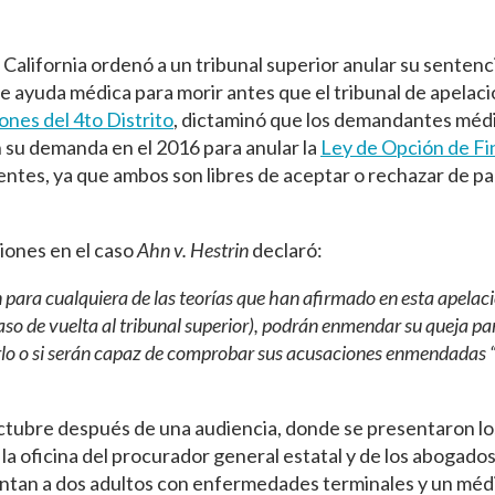
 California ordenó a un tribunal superior anular su sentenc
 de ayuda médica para morir antes que el tribunal de apelac
ones del 4to Distrito
, dictaminó que los demandantes méd
 su demanda en el 2016 para anular la
Ley de Opción de Fi
cientes, ya que ambos son libres de aceptar o rechazar de par
ciones en el caso
Ahn v. Hestrin
declaró:
 para cualquiera de las teorías que han afirmado en esta apelac
aso de vuelta al tribunal superior), podrán enmendar su queja par
cerlo o si serán capaz de comprobar sus acusaciones enmendadas “
de octubre después de una audiencia, donde se presentaron lo
a oficina del procurador general estatal y de los abogado
ntan a dos adultos con enfermedades terminales y un méd