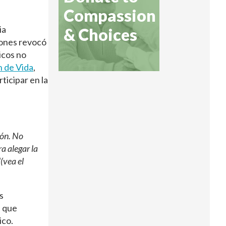
Compassion
ia
& Choices
iones revocó
icos no
n de Vida
,
ticipar en la
ión. No
a alegar la
(vea el
s
s que
ico.