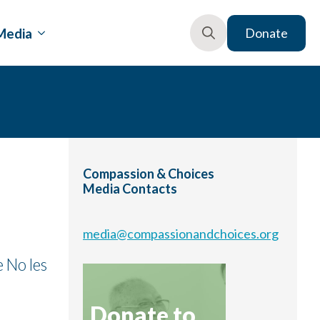
Media
Donate
Search
for:
Compassion & Choices
Media Contacts
media@compassionandchoices.org
 No les
Donate to