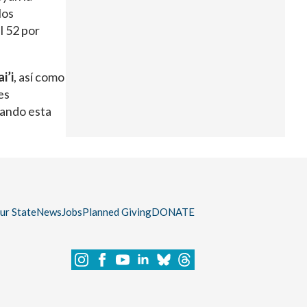
los
l 52 por
i’i
, así como
es
eando esta
our State
News
Jobs
Planned Giving
DONATE