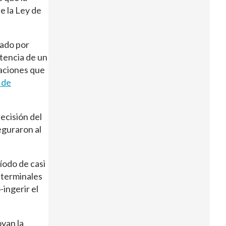
e la Ley de
tado por
tencia de un
laciones que
 de
ecisión del
eguraron al
íodo de casi
 terminales
ingerir el
oyan la