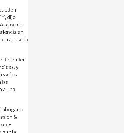
s pueden
”, dijo
 Acción de
riencia en
ara anular la
de defender
oices, y
á varios
 las
o a una
g, abogado
assion &
lo que
e que la