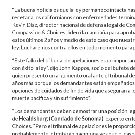
“La buena noticia es que la ley permanece intacta has
recetar a los californianos con enfermedades termina
Kevin Díaz, director nacional de defensa legal de C
Compassion & Choices, lideró la campaña para aproba
estos últimos 2 años y medio de este caso que nuestro
ley. Lucharemos contra ellos en todo momento para p
“Este fallo del tribunal de apelaciones es un import
con éxito la ley”, dijo John Kappos, socio del bufe
quien presentó un argumento oral ante el tribunal de 
años más porque los demandantes están empeñados en 
opciones de cuidados de fin de vida que aseguran a 
muerte pacífica y sin sufrimiento”.
“Los demandantes deben demostrar una posición legal
de
Healdsburg (Condado de Sonoma)
, experto en 
Choices. “Pero el tribunal de apelaciones le proporc
probablemente intentarán hacer una vez que el caso se